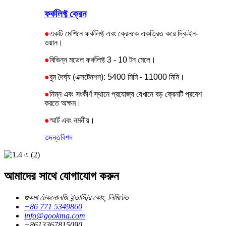
ফর্কলিফ্ট ক্রেন
●
একটি মেশিনে ফর্কলিফ্ট এবং ক্রেনকে একত্রিত করে দ্বি-ইন-
ওয়ান।
●
বিভিন্ন মডেল ফর্কলিফ্ট 3 - 10 টন মেলে।
●
বুম দৈর্ঘ্য (এক্সটেনশন): 5400 মিমি - 11000 মিমি।
●
নিম্ন এবং সংকীর্ণ স্থানে প্রযোজ্য যেখানে বড় ক্রেনটি প্রবেশ
করতে অক্ষম।
●
স্মার্ট এবং নমনীয়।
তদন্ত
বিশদ
আমাদের সাথে যোগাযোগ করুন
গুকমা টেকনোলজি ইন্ডাস্ট্রি কোং, লিমিটেড
+86 771 5349860
info@gookma.com
+8613367815090