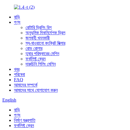
বাড়ি
পণ্য
রোটারি ড্রিলিং রিগ
অনুভূমিক দিকনির্দেশক ড্রিল
জলবাহী খননকারী
স্ব-খাওয়ানো কংক্রিট মিক্সার
রোড রোলার
তুষার পরিষ্কারের মেশিন
ফর্কলিফ্ট ক্রেন
দারুচিনি পিলিং মেশিন
খবর
পরিষেবা
FAQ
আমাদের সম্পর্কে
আমাদের সাথে যোগাযোগ করুন
English
বাড়ি
পণ্য
নির্মাণ যন্ত্রপাতি
ফর্কলিফ্ট ক্রেন