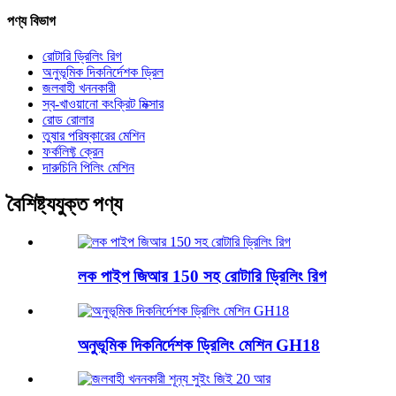
পণ্য বিভাগ
রোটারি ড্রিলিং রিগ
অনুভূমিক দিকনির্দেশক ড্রিল
জলবাহী খননকারী
স্ব-খাওয়ানো কংক্রিট মিক্সার
রোড রোলার
তুষার পরিষ্কারের মেশিন
ফর্কলিফ্ট ক্রেন
দারুচিনি পিলিং মেশিন
বৈশিষ্ট্যযুক্ত পণ্য
লক পাইপ জিআর 150 সহ রোটারি ড্রিলিং রিগ
অনুভূমিক দিকনির্দেশক ড্রিলিং মেশিন GH18