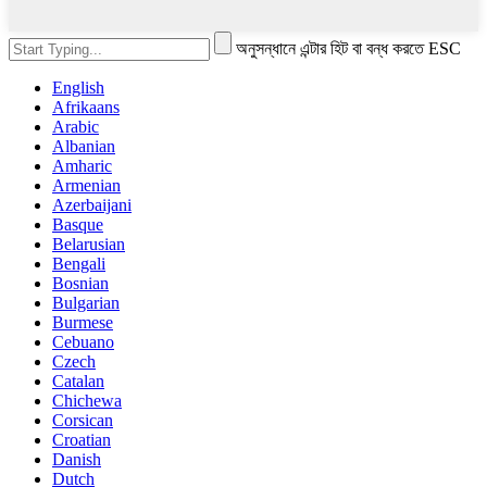
অনুসন্ধানে এন্টার হিট বা বন্ধ করতে ESC
English
Afrikaans
Arabic
Albanian
Amharic
Armenian
Azerbaijani
Basque
Belarusian
Bengali
Bosnian
Bulgarian
Burmese
Cebuano
Czech
Catalan
Chichewa
Corsican
Croatian
Danish
Dutch